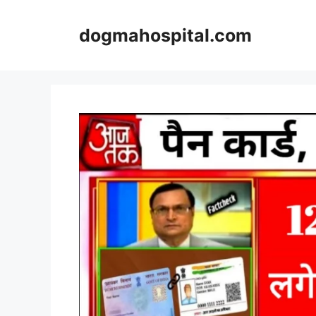
Skip
to
dogmahospital.com
content